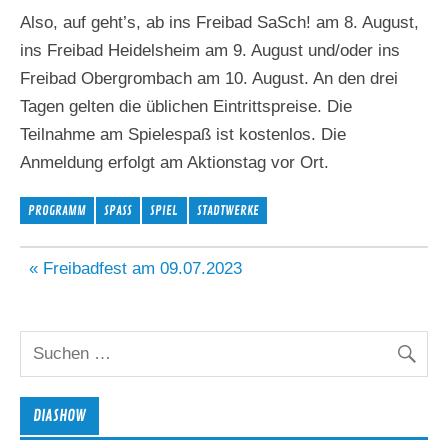
Also, auf geht’s, ab ins Freibad SaSch! am 8. August,
ins Freibad Heidelsheim am 9. August und/oder ins
Freibad Obergrombach am 10. August. An den drei
Tagen gelten die üblichen Eintrittspreise. Die
Teilnahme am Spielespaß ist kostenlos. Die
Anmeldung erfolgt am Aktionstag vor Ort.
PROGRAMM
SPASS
SPIEL
STADTWERKE
Beitragsnavigation
« Freibadfest am 09.07.2023
DIASHOW