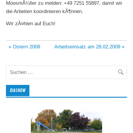
MoosmÃ¼ller zu melden: +49 7251 55897
, damit wir
die Arbeiten koordinieren kÃ¶nnen.
Wir zÃ¤hlen auf Euch!
Beitragsnavigation
« Ostern 2008
Arbeitseinsatz am 28.02.2009 »
DIASHOW