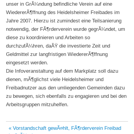
unser in GrÃ¼ndung befindliche Verein auf eine
WiedererÃ¶ffnung des Heidelsheimer Freibades im
Jahre 2007. Hierzu ist zumindest eine Teilsanierung
notwendig, der FÃ¶rderverein wurde gegrÃ¼ndet, um
diese zu koordinieren und Arbeiten so
durchzufÃ¼hren, daÃŸ die investierte Zeit und
Geldmittel zur langfristigen WiedererÃ¶ffnung
eingesetzt werden.
Die Infoveranstaltung auf dem Markplatz soll dazu
dienen, mÃ¶glichst viele Heidelsheimer und
Freibadnutzer aus den umliegenden Gemeinden dazu
zu bewegen, sich ebenfalls zu engagieren und bei den
Arbeitsgruppen mitzuhelfen.
Beitragsnavigation
« Vorstandschaft gewÃ¤hlt, FÃ¶rderverein Freibad