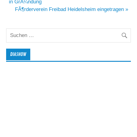
in GrÃ¼ndung
FÃ¶rderverein Freibad Heidelsheim eingetragen »
DIASHOW