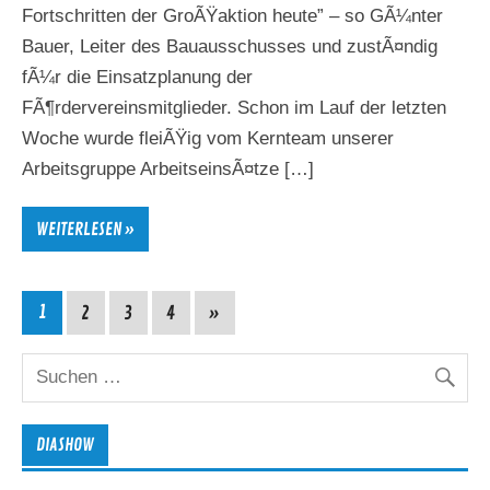
Fortschritten der GroÃŸaktion heute” – so GÃ¼nter
Bauer, Leiter des Bauausschusses und zustÃ¤ndig
fÃ¼r die Einsatzplanung der
FÃ¶rdervereinsmitglieder. Schon im Lauf der letzten
Woche wurde fleiÃŸig vom Kernteam unserer
Arbeitsgruppe ArbeitseinsÃ¤tze […]
WEITERLESEN »
1
2
3
4
»
DIASHOW