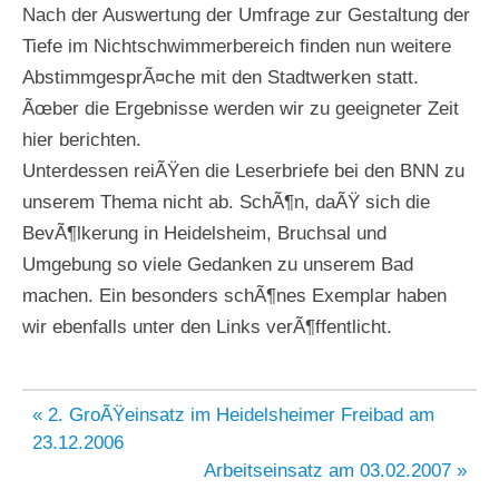
Nach der Auswertung der Umfrage zur Gestaltung der
Tiefe im Nichtschwimmerbereich finden nun weitere
AbstimmgesprÃ¤che mit den Stadtwerken statt.
Ãœber die Ergebnisse werden wir zu geeigneter Zeit
hier berichten.
Unterdessen reiÃŸen die Leserbriefe bei den BNN zu
unserem Thema nicht ab. SchÃ¶n, daÃŸ sich die
BevÃ¶lkerung in Heidelsheim, Bruchsal und
Umgebung so viele Gedanken zu unserem Bad
machen. Ein besonders schÃ¶nes Exemplar haben
wir ebenfalls unter den Links verÃ¶ffentlicht.
Beitragsnavigation
« 2. GroÃŸeinsatz im Heidelsheimer Freibad am
23.12.2006
Arbeitseinsatz am 03.02.2007 »